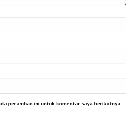
ada peramban ini untuk komentar saya berikutnya.