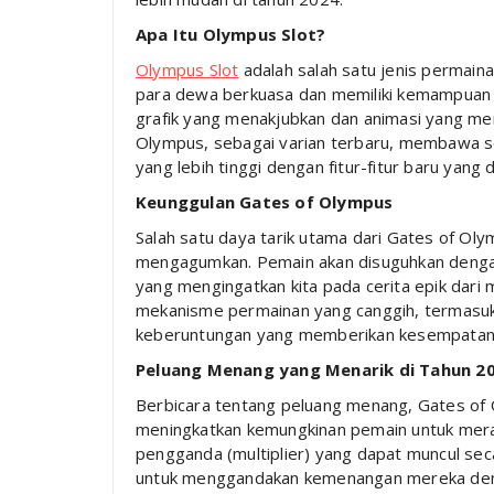
Apa Itu Olympus Slot?
Olympus Slot
adalah salah satu jenis permainan
para dewa berkuasa dan memiliki kemampuan l
grafik yang menakjubkan dan animasi yang mem
Olympus, sebagai varian terbaru, membawa s
yang lebih tinggi dengan fitur-fitur baru yan
Keunggulan Gates of Olympus
Salah satu daya tarik utama dari Gates of Ol
mengagumkan. Pemain akan disuguhkan dengan
yang mengingatkan kita pada cerita epik dari m
mekanisme permainan yang canggih, termasuk p
keberuntungan yang memberikan kesempatan 
Peluang Menang yang Menarik di Tahun 2
Berbicara tentang peluang menang, Gates of 
meningkatkan kemungkinan pemain untuk meraih
pengganda (multiplier) yang dapat muncul se
untuk menggandakan kemenangan mereka deng