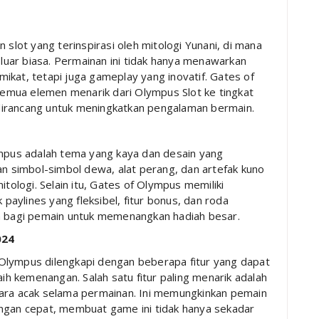
 slot yang terinspirasi oleh mitologi Yunani, di mana
uar biasa. Permainan ini tidak hanya menawarkan
ikat, tetapi juga gameplay yang inovatif. Gates of
emua elemen menarik dari Olympus Slot ke tingkat
g dirancang untuk meningkatkan pengalaman bermain.
ympus adalah tema yang kaya dan desain yang
 simbol-simbol dewa, alat perang, dan artefak kuno
itologi. Selain itu, Gates of Olympus memiliki
aylines yang fleksibel, fitur bonus, dan roda
bagi pemain untuk memenangkan hadiah besar.
024
Olympus dilengkapi dengan beberapa fitur yang dapat
 kemenangan. Salah satu fitur paling menarik adalah
cara acak selama permainan. Ini memungkinkan pemain
an cepat, membuat game ini tidak hanya sekadar