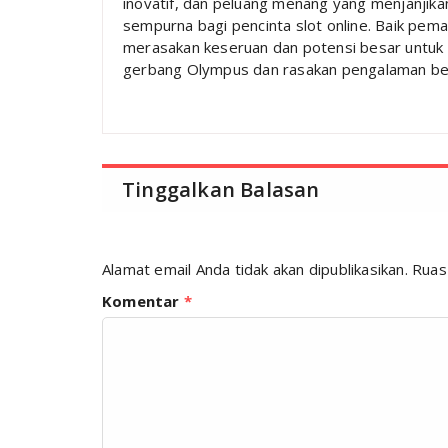
inovatif, dan peluang menang yang menjanjikan
sempurna bagi pencinta slot online. Baik pe
merasakan keseruan dan potensi besar untuk 
gerbang Olympus dan rasakan pengalaman ber
Tinggalkan Balasan
Alamat email Anda tidak akan dipublikasikan.
Ruas
Komentar
*