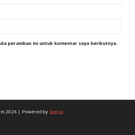
ada peramban ini untuk komentar saya berikutnya.
 Ini 2024 | Powered by
Specia