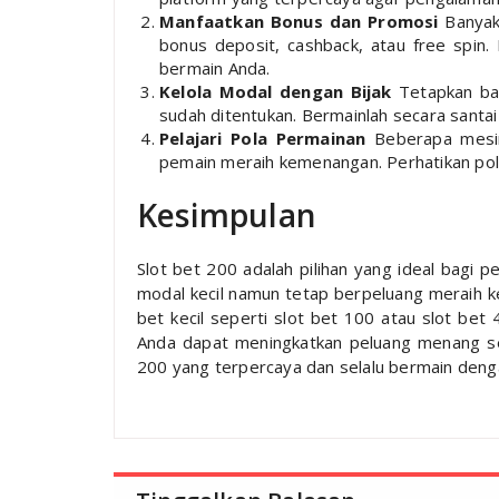
Manfaatkan Bonus dan Promosi
Banyak
bonus deposit, cashback, atau free spin
bermain Anda.
Kelola Modal dengan Bijak
Tetapkan bat
sudah ditentukan. Bermainlah secara santai 
Pelajari Pola Permainan
Beberapa mesin
pemain meraih kemenangan. Perhatikan pola
Kesimpulan
Slot bet 200 adalah pilihan yang ideal bagi
modal kecil namun tetap berpeluang meraih
bet kecil seperti slot bet 100 atau slot bet
Anda dapat meningkatkan peluang menang seca
200 yang terpercaya dan selalu bermain den