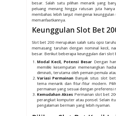
besar. Salah satu pilihan menarik yang ba
peluang menang hingga ratusan juta hanya
membahas lebih lanjut mengenai keunggulan sl
memanfaatkannya.
Keunggulan Slot Bet 20
Slot bet 200 merupakan salah satu opsi taru
memasang taruhan dengan nominal kecil, n
besar. Berikut beberapa keunggulan dari slot b
Modal Kecil, Potensi Besar
Dengan han
memiliki kesempatan memenangkan hadiah 
diminati, terutama oleh pemain pemula ata
Variasi Permainan
Banyak situs slot be
tema menarik dan fitur-fitur modern. Pi
permainan yang sesuai dengan preferensi 
Kemudahan Akses
Permainan slot bet 200
perangkat komputer atau ponsel. Selain itu
pengalaman bermain yang lebih nyaman.