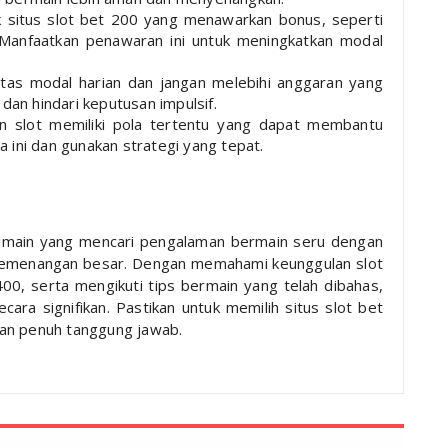
 situs slot bet 200 yang menawarkan bonus, seperti
. Manfaatkan penawaran ini untuk meningkatkan modal
as modal harian dan jangan melebihi anggaran yang
dan hindari keputusan impulsif.
 slot memiliki pola tertentu yang dapat membantu
 ini dan gunakan strategi yang tepat.
 pemain yang mencari pengalaman bermain seru dengan
 kemenangan besar. Dengan memahami keunggulan slot
 400, serta mengikuti tips bermain yang telah dibahas,
ra signifikan. Pastikan untuk memilih situs slot bet
gan penuh tanggung jawab.