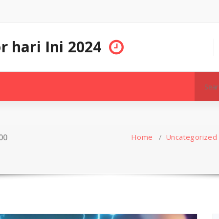
r hari Ini 2024
Search
for:
00
Home
/
Uncategorized