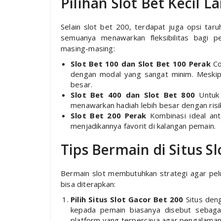
Pilihan Slot Bet Kecil L
Selain slot bet 200, terdapat juga opsi taru
semuanya menawarkan fleksibilitas bagi p
masing-masing:
Slot Bet 100 dan Slot Bet 100 Perak
Co
dengan modal yang sangat minim. Meskipu
besar.
Slot Bet 400 dan Slot Bet 800
Untuk 
menawarkan hadiah lebih besar dengan risi
Slot Bet 200 Perak
Kombinasi ideal an
menjadikannya favorit di kalangan pemain.
Tips Bermain di Situs Sl
Bermain slot membutuhkan strategi agar pel
bisa diterapkan:
Pilih Situs Slot Gacor Bet 200
Situs den
kepada pemain biasanya disebut sebagai
platform yang terpercaya agar pengalama