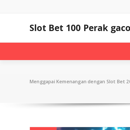
Skip
to
content
Slot Bet 100 Perak gaco
Menggapai Kemenangan dengan Slot Bet 2