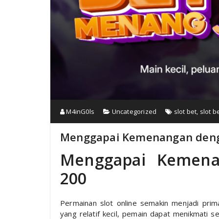
M4inG0ls
Uncategorized
slot bet
,
slot b
Menggapai Kemenangan denga
Menggapai Kemena
200
Permainan slot online semakin menjadi prim
yang relatif kecil, pemain dapat menikmati 