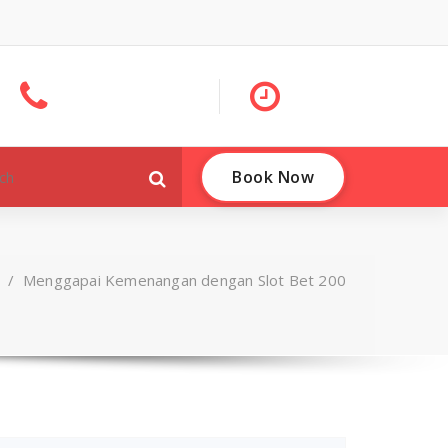
Book Now
/
Menggapai Kemenangan dengan Slot Bet 200