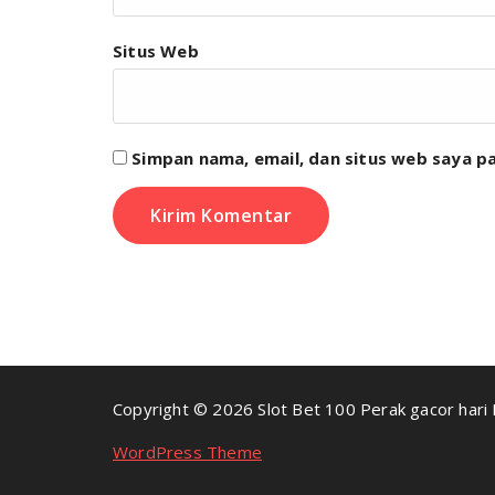
Situs Web
Simpan nama, email, dan situs web saya p
Copyright © 2026 Slot Bet 100 Perak gacor hari
WordPress Theme