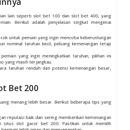
ainnya
han lain seperti slot bet 100 dan slot bet 400, yang
emain. Berikut adalah penjelasan singkat mengenai
cok untuk pemain yang ingin mencoba keberuntungan
n nominal taruhan kecil, peluang kemenangan tetap
pemain yang ingin meningkatkan taruhan, pilihan ini
ko yang masih terjangkau.
tara taruhan rendah dan potensi kemenangan besar,
ot Bet 200
uang menang lebih besar. Berikut beberapa tips yang
gan reputasi baik dan sering memberikan kemenangan
 situs slot gacor bet 200. Pastikan untuk memilih
n bermain lebih aman dan menyenangkan.