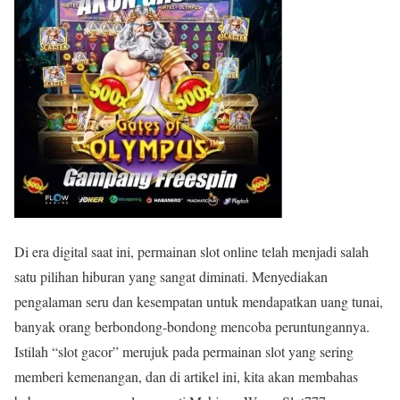
Di era digital saat ini, permainan slot online telah menjadi salah
satu pilihan hiburan yang sangat diminati. Menyediakan
pengalaman seru dan kesempatan untuk mendapatkan uang tunai,
banyak orang berbondong-bondong mencoba peruntungannya.
Istilah “slot gacor” merujuk pada permainan slot yang sering
memberi kemenangan, dan di artikel ini, kita akan membahas