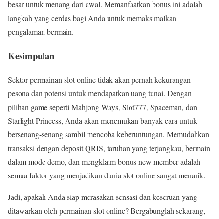
besar untuk menang dari awal. Memanfaatkan bonus ini adalah
langkah yang cerdas bagi Anda untuk memaksimalkan
pengalaman bermain.
Kesimpulan
Sektor permainan slot online tidak akan pernah kekurangan
pesona dan potensi untuk mendapatkan uang tunai. Dengan
pilihan game seperti Mahjong Ways, Slot777, Spaceman, dan
Starlight Princess, Anda akan menemukan banyak cara untuk
bersenang-senang sambil mencoba keberuntungan. Memudahkan
transaksi dengan deposit QRIS, taruhan yang terjangkau, bermain
dalam mode demo, dan mengklaim bonus new member adalah
semua faktor yang menjadikan dunia slot online sangat menarik.
Jadi, apakah Anda siap merasakan sensasi dan keseruan yang
ditawarkan oleh permainan slot online? Bergabunglah sekarang,