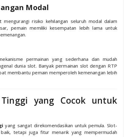
langan Modal
 mengurangi risiko kehilangan seluruh modal dalam
sar, pemain memiliki kesempatan lebih lama untuk
 kemenangan.
i mekanisme permainan yang sederhana dan mudah
genal dunia slot. Banyak permainan slot dengan RTP
pat membantu pemain memperoleh kemenangan lebih
 Tinggi yang Cocok untuk
gi
yang sangat direkomendasikan untuk pemula. Slot-
 baik, tetapi juga fitur menarik yang mempermudah