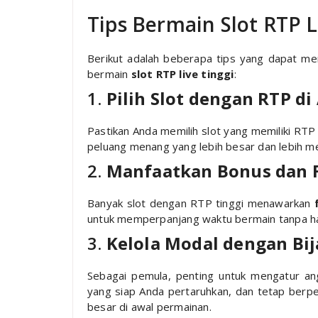
Tips Bermain Slot RTP 
Berikut adalah beberapa tips yang dapat 
bermain
slot RTP live tinggi
:
1.
Pilih Slot dengan RTP di
Pastikan Anda memilih slot yang memiliki RTP
peluang menang yang lebih besar dan lebih m
2.
Manfaatkan Bonus dan F
Banyak slot dengan RTP tinggi menawarkan
untuk memperpanjang waktu bermain tanpa har
3.
Kelola Modal dengan Bij
Sebagai pemula, penting untuk mengatur a
yang siap Anda pertaruhkan, dan tetap berpe
besar di awal permainan.