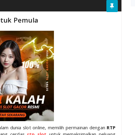
untuk Pemula
lam dunia slot online, memilih permainan dengan
RTP
 yang cerdas
rtp slot
untuk memaksimalkan peluang