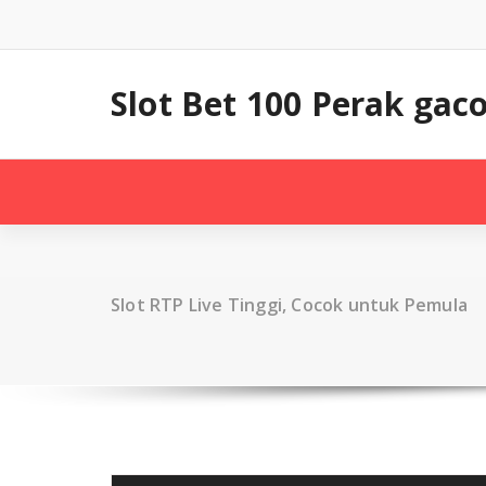
Skip
to
content
Slot Bet 100 Perak gaco
Slot RTP Live Tinggi, Cocok untuk Pemula