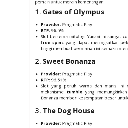
pemain untuk meraih kemenangan:
1.
Gates of Olympus
Provider
: Pragmatic Play
RTP
: 96.5%
Slot bertema mitologi Yunani ini sangat c
free spins
yang dapat meningkatkan pel
tinggi membuat permainan ini semakin men
2.
Sweet Bonanza
Provider
: Pragmatic Play
RTP
: 96.51%
Slot yang penuh warna dan manis ini 
mekanisme
tumble
yang memungkinkan 
Bonanza memberi kesempatan besar untuk 
3.
The Dog House
Provider
: Pragmatic Play