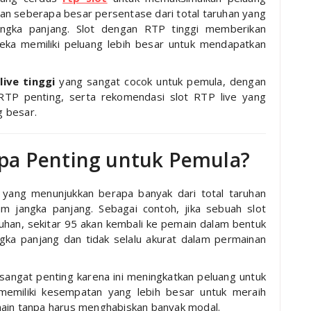
an seberapa besar persentase dari total taruhan yang
angka panjang. Slot dengan RTP tinggi memberikan
ka memiliki peluang lebih besar untuk mendapatkan
live tinggi
yang sangat cocok untuk pemula, dengan
RTP penting, serta rekomendasi slot RTP live yang
g besar.
pa Penting untuk Pemula?
yang menunjukkan berapa banyak dari total taruhan
m jangka panjang. Sebagai contoh, jika sebuah slot
uhan, sekitar 95 akan kembali ke pemain dalam bentuk
gka panjang dan tidak selalu akurat dalam permainan
sangat penting karena ini meningkatkan peluang untuk
memiliki kesempatan yang lebih besar untuk meraih
in tanpa harus menghabiskan banyak modal.