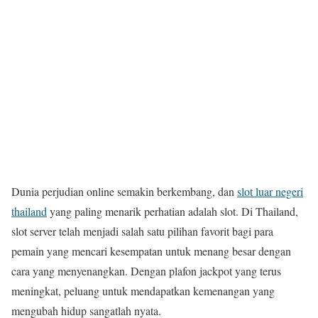
Dunia perjudian online semakin berkembang, dan
slot luar negeri
thailand
yang paling menarik perhatian adalah slot. Di Thailand,
slot server telah menjadi salah satu pilihan favorit bagi para
pemain yang mencari kesempatan untuk menang besar dengan
cara yang menyenangkan. Dengan plafon jackpot yang terus
meningkat, peluang untuk mendapatkan kemenangan yang
mengubah hidup sangatlah nyata.