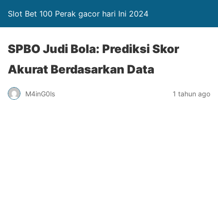
Slot Bet 100 Perak gacor hari Ini 2024
SPBO Judi Bola: Prediksi Skor
Akurat Berdasarkan Data
M4inG0ls
1 tahun ago