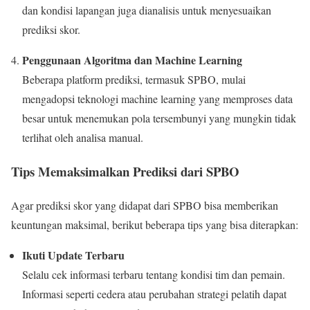
dan kondisi lapangan juga dianalisis untuk menyesuaikan
prediksi skor.
Penggunaan Algoritma dan Machine Learning
Beberapa platform prediksi, termasuk SPBO, mulai
mengadopsi teknologi machine learning yang memproses data
besar untuk menemukan pola tersembunyi yang mungkin tidak
terlihat oleh analisa manual.
Tips Memaksimalkan Prediksi dari SPBO
Agar prediksi skor yang didapat dari SPBO bisa memberikan
keuntungan maksimal, berikut beberapa tips yang bisa diterapkan:
Ikuti Update Terbaru
Selalu cek informasi terbaru tentang kondisi tim dan pemain.
Informasi seperti cedera atau perubahan strategi pelatih dapat