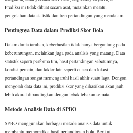
Prediksi ini tidak dibuat secara asal, melainkan melalui
pengolahan data statistik dan tren pertandingan yang mendalam.
Pentingnya Data dalam Prediksi Skor Bola
Dalam dunia taruhan, keberhasilan tidak hanya bergantung pada
keberuntungan, melainkan juga pada analisis yang matang. Data
statistik seperti performa tim, hasil pertandingan sebelumnya,
kondisi pemain, dan faktor lain seperti cuaca dan lokasi
pertandingan sangat memengaruhi hasil akhir suatu laga. Dengan
mengolah data-data ini, prediksi skor yang dihasilkan akan jauh
lebih akurat dibandingkan dengan tebak-tebakan semata.
Metode Analisis Data di SPBO
SPBO menggunakan berbagai metode analisis data untuk
membantu memprediksi hasil pertandingan bola. Berikut