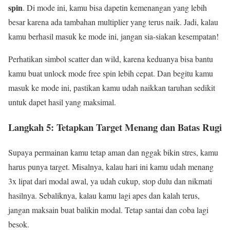
spin
. Di mode ini, kamu bisa dapetin kemenangan yang lebih
besar karena ada tambahan multiplier yang terus naik. Jadi, kalau
kamu berhasil masuk ke mode ini, jangan sia-siakan kesempatan!
Perhatikan simbol scatter dan wild, karena keduanya bisa bantu
kamu buat unlock mode free spin lebih cepat. Dan begitu kamu
masuk ke mode ini, pastikan kamu udah naikkan taruhan sedikit
untuk dapet hasil yang maksimal.
Langkah 5: Tetapkan Target Menang dan Batas Rugi
Supaya permainan kamu tetap aman dan nggak bikin stres, kamu
harus punya target. Misalnya, kalau hari ini kamu udah menang
3x lipat dari modal awal, ya udah cukup, stop dulu dan nikmati
hasilnya. Sebaliknya, kalau kamu lagi apes dan kalah terus,
jangan maksain buat balikin modal. Tetap santai dan coba lagi
besok.