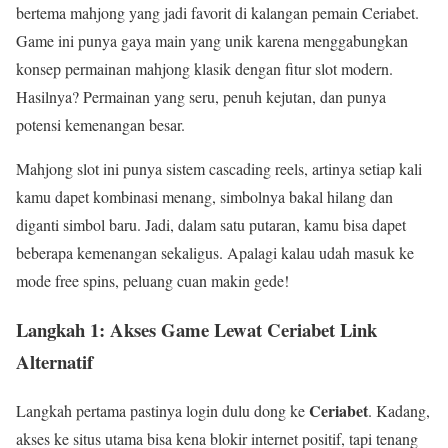
bertema mahjong yang jadi favorit di kalangan pemain Ceriabet.
Game ini punya gaya main yang unik karena menggabungkan
konsep permainan mahjong klasik dengan fitur slot modern.
Hasilnya? Permainan yang seru, penuh kejutan, dan punya
potensi kemenangan besar.
Mahjong slot ini punya sistem cascading reels, artinya setiap kali
kamu dapet kombinasi menang, simbolnya bakal hilang dan
diganti simbol baru. Jadi, dalam satu putaran, kamu bisa dapet
beberapa kemenangan sekaligus. Apalagi kalau udah masuk ke
mode free spins, peluang cuan makin gede!
Langkah 1: Akses Game Lewat Ceriabet Link
Alternatif
Ceriabet
Langkah pertama pastinya login dulu dong ke
. Kadang,
akses ke situs utama bisa kena blokir internet positif, tapi tenang