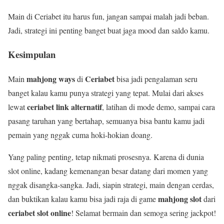
Main di Ceriabet itu harus fun, jangan sampai malah jadi beban.
Jadi, strategi ini penting banget buat jaga mood dan saldo kamu.
Kesimpulan
mahjong ways
Ceriabet
Main
di
bisa jadi pengalaman seru
banget kalau kamu punya strategi yang tepat. Mulai dari akses
ceriabet link alternatif
lewat
, latihan di mode demo, sampai cara
pasang taruhan yang bertahap, semuanya bisa bantu kamu jadi
pemain yang nggak cuma hoki-hokian doang.
Yang paling penting, tetap nikmati prosesnya. Karena di dunia
slot online, kadang kemenangan besar datang dari momen yang
nggak disangka-sangka. Jadi, siapin strategi, main dengan cerdas,
mahjong slot
dan buktikan kalau kamu bisa jadi raja di game
dari
ceriabet slot online
! Selamat bermain dan semoga sering jackpot!