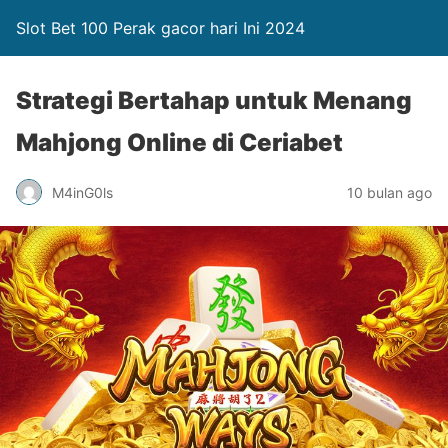
Slot Bet 100 Perak gacor hari Ini 2024
Strategi Bertahap untuk Menang
Mahjong Online di Ceriabet
M4inG0ls
10 bulan ago