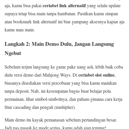
ceriabet link alternatif
aja, kamu bisa pakai
yang selalu update
supaya tetap bisa main tanpa hambatan. Pastikan kamu simpan
atau bookmark link alternatif ini biar gampang aksesnya kapan aja
kamu mau main.
Langkah 2: Main Demo Dulu, Jangan Langsung
Ngebut
Sebelum terjun langsung ke game pake uang asli, lebih baik coba
ceriabet slot online
dulu versi demo dari Mahjong Ways. Di
,
biasanya disediakan versi percobaan yang bisa kamu mainkan
tanpa deposit. Nah, ini kesempatan bagus buat belajar pola
permainan, lihat simbol-simbolnya, dan paham gimana cara kerja
fitur cascading dan pengali (multiplier).
Main demo itu kayak pemanasan sebelum pertandingan besar.
Jadi pas masuk ke mode serius, kamu udah siap tempur!