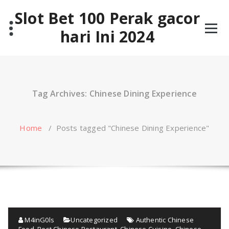
Skip
Slot Bet 100 Perak gacor
to
content
hari Ini 2024
Tag Archives: Chinese Dining Experience
Home
/
Posts tagged "Chinese Dining Experience"
M4inG0ls
Uncategorized
Authentic Chinese
Food
,
Best Chinese Restaurant
,
Chinese Cuisine
,
Chinese