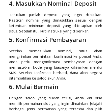
4. Masukkan Nominal Deposit
Tentukan jumlah deposit yang ingin dilakukan.
Pastikan nominal yang dimasukkan sesuai dengan
ketentuan minimum deposit yang ditetapkan oleh
situs. Setelah itu, ikuti instruksi yang diberikan.
5. Konfirmasi Pembayaran
Setelah memasukkan nominal, situs akan
mengirimkan permintaan konfirmasi ke ponsel Anda.
Anda perlu mengonfirmasi pembayaran dengan
memasukkan kode yang biasanya dikirimkan melalui
SMS. Setelah konfirmasi berhasil, dana akan segera
ditambahkan ke saldo akun Anda.
6. Mulai Bermain
Dengan saldo yang sudah terisi, Anda kini bisa
memilih permainan slot yang ingin dimainkan. Jelajahi
berbagai jenis permainan yang tersedia dan pilih