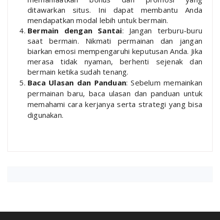
ditawarkan situs. Ini dapat membantu Anda
mendapatkan modal lebih untuk bermain.
Bermain dengan Santai
: Jangan terburu-buru
saat bermain. Nikmati permainan dan jangan
biarkan emosi mempengaruhi keputusan Anda. Jika
merasa tidak nyaman, berhenti sejenak dan
bermain ketika sudah tenang.
Baca Ulasan dan Panduan
: Sebelum memainkan
permainan baru, baca ulasan dan panduan untuk
memahami cara kerjanya serta strategi yang bisa
digunakan.