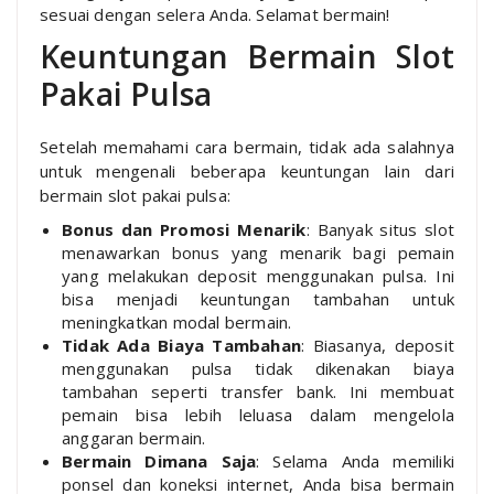
sesuai dengan selera Anda. Selamat bermain!
Keuntungan Bermain Slot
Pakai Pulsa
Setelah memahami cara bermain, tidak ada salahnya
untuk mengenali beberapa keuntungan lain dari
bermain slot pakai pulsa:
Bonus dan Promosi Menarik
: Banyak situs slot
menawarkan bonus yang menarik bagi pemain
yang melakukan deposit menggunakan pulsa. Ini
bisa menjadi keuntungan tambahan untuk
meningkatkan modal bermain.
Tidak Ada Biaya Tambahan
: Biasanya, deposit
menggunakan pulsa tidak dikenakan biaya
tambahan seperti transfer bank. Ini membuat
pemain bisa lebih leluasa dalam mengelola
anggaran bermain.
Bermain Dimana Saja
: Selama Anda memiliki
ponsel dan koneksi internet, Anda bisa bermain