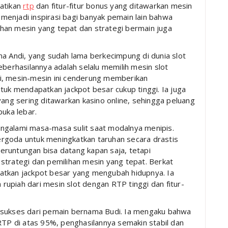
hatikan
rtp
dan fitur-fitur bonus yang ditawarkan mesin
a menjadi inspirasi bagi banyak pemain lain bahwa
han mesin yang tepat dan strategi bermain juga
ma Andi, yang sudah lama berkecimpung di dunia slot
eberhasilannya adalah selalu memilih mesin slot
i, mesin-mesin ini cenderung memberikan
tuk mendapatkan jackpot besar cukup tinggi. Ia juga
yang sering ditawarkan kasino online, sehingga peluang
uka lebar.
ngalami masa-masa sulit saat modalnya menipis.
 tergoda untuk meningkatkan taruhan secara drastis
eruntungan bisa datang kapan saja, tetapi
strategi dan pemilihan mesin yang tepat. Berkat
atkan jackpot besar yang mengubah hidupnya. Ia
upiah dari mesin slot dengan RTP tinggi dan fitur-
sah sukses dari pemain bernama Budi. Ia mengaku bahwa
RTP di atas 95%, penghasilannya semakin stabil dan