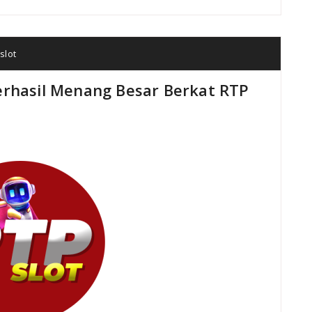
 slot
erhasil Menang Besar Berkat RTP