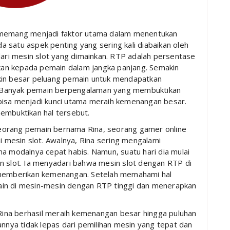
n memang menjadi faktor utama dalam menentukan
 satu aspek penting yang sering kali diabaikan oleh
dari mesin slot yang dimainkan. RTP adalah persentase
likan kepada pemain dalam jangka panjang. Semakin
kin besar peluang pemain untuk mendapatkan
 Banyak pemain berpengalaman yang membuktikan
bisa menjadi kunci utama meraih kemenangan besar.
embuktikan hal tersebut.
i seorang pemain bernama Rina, seorang gamer online
mesin slot. Awalnya, Rina sering mengalami
na modalnya cepat habis. Namun, suatu hari dia mulai
n slot. Ia menyadari bahwa mesin slot dengan RTP di
k memberikan kemenangan. Setelah memahami hal
ain di mesin-mesin dengan RTP tinggi dan menerapkan
 Rina berhasil meraih kemenangan besar hingga puluhan
annya tidak lepas dari pemilihan mesin yang tepat dan