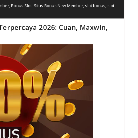
mber
,
Bonus Slot
,
Situs Bonus New Member
,
slot bonus
,
slot
Terpercaya 2026: Cuan, Maxwin,