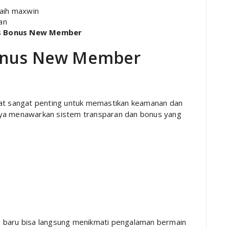
aih maxwin
an
s Bonus New Member
Bonus New Member
t sangat penting untuk memastikan keamanan dan
nya menawarkan sistem transparan dan bonus yang
n baru bisa langsung menikmati pengalaman bermain