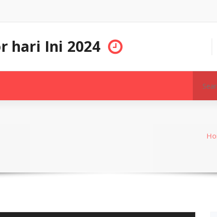
r hari Ini 2024
Search
for:
Ho