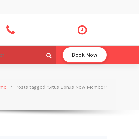
Book Now
me
/
Posts tagged "Situs Bonus New Member"