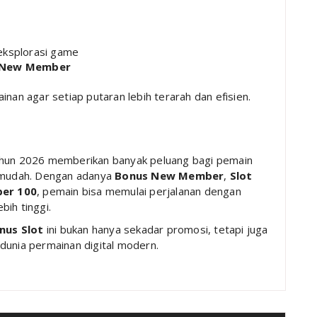
eksplorasi game
s New Member
inan agar setiap putaran lebih terarah dan efisien.
ahun 2026 memberikan banyak peluang bagi pemain
h mudah. Dengan adanya
Bonus New Member
,
Slot
er 100
, pemain bisa memulai perjalanan dengan
ih tinggi.
nus Slot
ini bukan hanya sekadar promosi, tetapi juga
dunia permainan digital modern.