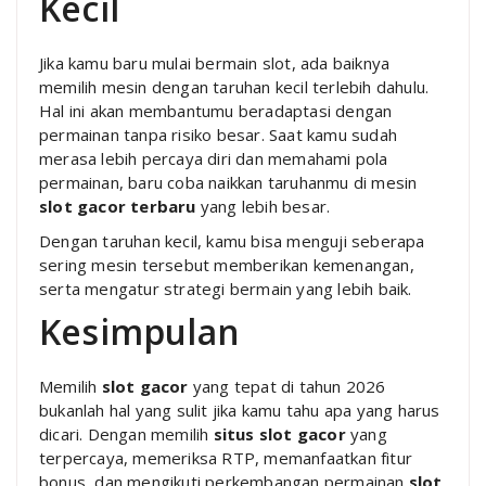
Kecil
Jika kamu baru mulai bermain slot, ada baiknya
memilih mesin dengan taruhan kecil terlebih dahulu.
Hal ini akan membantumu beradaptasi dengan
permainan tanpa risiko besar. Saat kamu sudah
merasa lebih percaya diri dan memahami pola
permainan, baru coba naikkan taruhanmu di mesin
slot gacor terbaru
yang lebih besar.
Dengan taruhan kecil, kamu bisa menguji seberapa
sering mesin tersebut memberikan kemenangan,
serta mengatur strategi bermain yang lebih baik.
Kesimpulan
Memilih
slot gacor
yang tepat di tahun 2026
bukanlah hal yang sulit jika kamu tahu apa yang harus
dicari. Dengan memilih
situs slot gacor
yang
terpercaya, memeriksa RTP, memanfaatkan fitur
bonus, dan mengikuti perkembangan permainan
slot