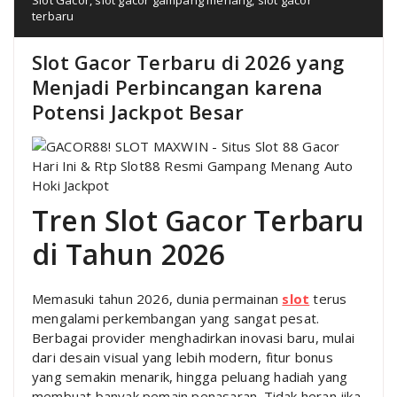
terbaru
Slot Gacor Terbaru di 2026 yang
Menjadi Perbincangan karena
Potensi Jackpot Besar
Tren Slot Gacor Terbaru
di Tahun 2026
Memasuki tahun 2026, dunia permainan
slot
terus
mengalami perkembangan yang sangat pesat.
Berbagai provider menghadirkan inovasi baru, mulai
dari desain visual yang lebih modern, fitur bonus
yang semakin menarik, hingga peluang hadiah yang
membuat banyak pemain penasaran. Tidak heran jika