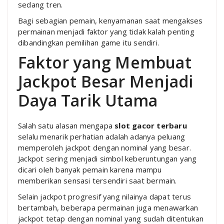
sedang tren.
Bagi sebagian pemain, kenyamanan saat mengakses
permainan menjadi faktor yang tidak kalah penting
dibandingkan pemilihan game itu sendiri.
Faktor yang Membuat
Jackpot Besar Menjadi
Daya Tarik Utama
Salah satu alasan mengapa
slot gacor terbaru
selalu menarik perhatian adalah adanya peluang
memperoleh jackpot dengan nominal yang besar.
Jackpot sering menjadi simbol keberuntungan yang
dicari oleh banyak pemain karena mampu
memberikan sensasi tersendiri saat bermain.
Selain jackpot progresif yang nilainya dapat terus
bertambah, beberapa permainan juga menawarkan
jackpot tetap dengan nominal yang sudah ditentukan