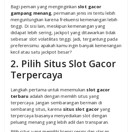
Bagi pemain yang menginginkan
slot gacor
gampang menang
, permainan jenis ini tentu lebih
menguntungkan karena frekuensi kemenangan lebih
tinggi. Di sisi lain, meskipun kemenangan yang
didapat lebih sering, jackpot yang ditawarkan tidak
sebesar slot volatilitas tinggi. Jadi, tergantung pada
preferensimu: apakah kamu ingin banyak kemenangan
kecil atau satu jackpot besar?
2. Pilih Situs Slot Gacor
Terpercaya
Langkah pertama untuk menemukan
slot gacor
terbaru
adalah dengan memilih situs yang
terpercaya. Jangan sembarangan bermain di
sembarang situs, karena
situs slot gacor
yang
terpercaya biasanya menyediakan slot dengan
peluang menang yang lebih adil dan transparan.
Pilih situs yang memiliki lisensi resmi dan ulasan