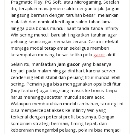
Pragmatic Play, PG Soft, atau Microgaming. Setelah
itu, terapkan manajemen saldo dengan bijak. Jangan
langsung bermain dengan taruhan besar, melainkan
mulailah dari nominal kecil agar saldo tahan lama
hingga pola bonus muncul. Saat tanda-tanda Infinity
Win sering muncul, barulah tingkatkan taruhan agar
peluang keuntungan semakin terasa. Cara ini efektif
menjaga modal tetap aman sekaligus memberi
kesempatan menang besar ketika pola
gacor
aktif.
Selain itu, manfaatkan
jam gacor
yang biasanya
terjadi pada malam hingga dini hari, karena server
cenderung lebih stabil dan peluang fitur muncul lebih
sering. Pemain juga bisa menggunakan opsi beli fitur
(buy feature) agar langsung masuk ke bonus tanpa
harus menunggu scatter muncul secara acak.
Walaupun membutuhkan modal tambahan, strategi ini
bisa mempercepat akses ke Infinity Win yang
terkenal dengan potensi profit besarnya. Dengan
kombinasi strategi bermain, timing tepat, dan
keberanian mengambil peluang, pola ini bisa menjadi