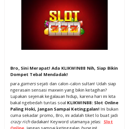
Bro, Sini Merapat! Ada KLIKWIN88 Nih, Siap Bikin
Dompet Tebal Mendadak!
para
gamers
sejati dan calon-calon sultan! Udah siap
ngerasain sensasi maxwin yang bikin ketagihan?
Lupakan sejenak kegalauan hidup, karena hari ini kita
bakal ngebedah tuntas soal
KLIKWIN88: Slot Online
Paling Hoki, Jangan Sampai Ketinggalan!
Ini bukan
cuma sekadar promo, Bro, ini adalah tiket lo buat jadi
crazy rich
dadakan! Keyword utamanya jelas:
Slot
Online
. Jangan sampai ketinggalan
hype
ini!