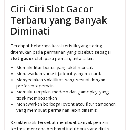
Ciri-Ciri Slot Gacor
Terbaru yang Banyak
Diminati
Terdapat beberapa karakteristik yang sering
ditemukan pada permainan yang disebut sebagai
slot gacor
oleh para pemain, antara lain:
Memiliki fitur bonus yang aktif muncul.
Menawarkan variasi jackpot yang menarik.
Menyediakan volatilitas yang sesuai dengan
preferensi pemain.
Memiliki tampilan modern dan gameplay yang
tidak membosankan.
Menawarkan berbagai event atau fitur tambahan
yang membuat permainan lebih dinamis.
Karakteristik tersebut membuat banyak pemain
tertarik mencoba berbagai judul baru yang dirilis