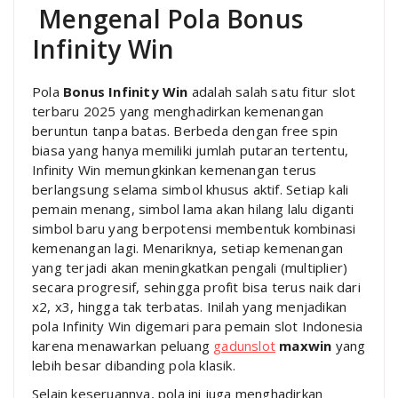
Mengenal Pola Bonus
Infinity Win
Pola
Bonus Infinity Win
adalah salah satu fitur slot
terbaru 2025 yang menghadirkan kemenangan
beruntun tanpa batas. Berbeda dengan free spin
biasa yang hanya memiliki jumlah putaran tertentu,
Infinity Win memungkinkan kemenangan terus
berlangsung selama simbol khusus aktif. Setiap kali
pemain menang, simbol lama akan hilang lalu diganti
simbol baru yang berpotensi membentuk kombinasi
kemenangan lagi. Menariknya, setiap kemenangan
yang terjadi akan meningkatkan pengali (multiplier)
secara progresif, sehingga profit bisa terus naik dari
x2, x3, hingga tak terbatas. Inilah yang menjadikan
pola Infinity Win digemari para pemain slot Indonesia
karena menawarkan peluang
gadunslot
maxwin
yang
lebih besar dibanding pola klasik.
Selain keseruannya, pola ini juga menghadirkan