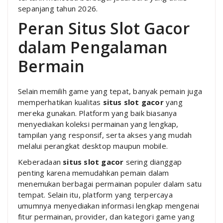
sepanjang tahun 2026.
Peran Situs Slot Gacor
dalam Pengalaman
Bermain
Selain memilih game yang tepat, banyak pemain juga
memperhatikan kualitas
situs slot gacor
yang
mereka gunakan. Platform yang baik biasanya
menyediakan koleksi permainan yang lengkap,
tampilan yang responsif, serta akses yang mudah
melalui perangkat desktop maupun mobile.
Keberadaan
situs slot gacor
sering dianggap
penting karena memudahkan pemain dalam
menemukan berbagai permainan populer dalam satu
tempat. Selain itu, platform yang terpercaya
umumnya menyediakan informasi lengkap mengenai
fitur permainan, provider, dan kategori game yang