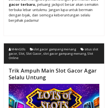
gacor terbaru
, peluang jackpot besar akan semakin
terbuka lebar untukmu. Jangan lupa untuk bermain
dengan bijak, dan semoga keberuntungan selalu
berpihak padamu!
M4inG0ls
slot gacor gampang menang
situs slot
gacor
,
Slot
,
Slot Gacor
,
slot gacor gampang menang
,
Slot
Online
Trik Ampuh Main Slot Gacor Agar
Selalu Untung