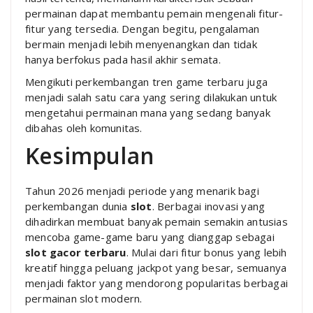
permainan dapat membantu pemain mengenali fitur-
fitur yang tersedia. Dengan begitu, pengalaman
bermain menjadi lebih menyenangkan dan tidak
hanya berfokus pada hasil akhir semata.
Mengikuti perkembangan tren game terbaru juga
menjadi salah satu cara yang sering dilakukan untuk
mengetahui permainan mana yang sedang banyak
dibahas oleh komunitas.
Kesimpulan
Tahun 2026 menjadi periode yang menarik bagi
perkembangan dunia
slot
. Berbagai inovasi yang
dihadirkan membuat banyak pemain semakin antusias
mencoba game-game baru yang dianggap sebagai
slot gacor terbaru
. Mulai dari fitur bonus yang lebih
kreatif hingga peluang jackpot yang besar, semuanya
menjadi faktor yang mendorong popularitas berbagai
permainan slot modern.