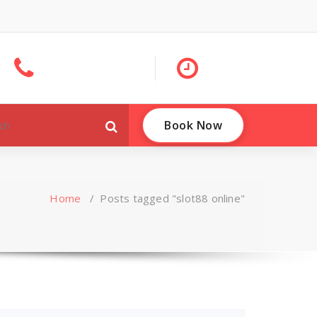
Book Now
Home
/
Posts tagged "slot88 online"