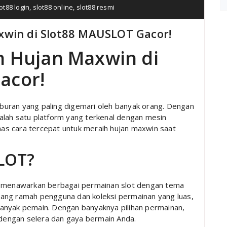
ot88 login
,
slot88 online
,
slot88 resmi
xwin di Slot88 MAUSLOT Gacor!
h Hujan Maxwin di
acor!
hiburan yang paling digemari oleh banyak orang. Dengan
ah satu platform yang terkenal dengan mesin
ahas cara tercepat untuk meraih hujan maxwin saat
SLOT?
ng menawarkan berbagai permainan slot dengan tema
ang ramah pengguna dan koleksi permainan yang luas,
anyak pemain. Dengan banyaknya pilihan permainan,
engan selera dan gaya bermain Anda.