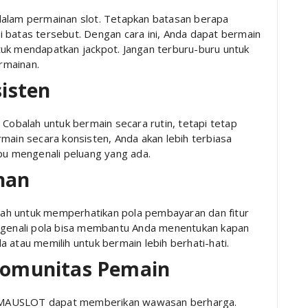
dalam permainan slot. Tetapkan batasan berapa
 batas tersebut. Dengan cara ini, Anda dapat bermain
tuk mendapatkan jackpot. Jangan terburu-buru untuk
rmainan.
isten
 Cobalah untuk bermain secara rutin, tetapi tetap
main secara konsisten, Anda akan lebih terbiasa
u mengenali peluang yang ada.
nan
balah untuk memperhatikan pola pembayaran dan fitur
engenali pola bisa membantu Anda menentukan kapan
 atau memilih untuk bermain lebih berhati-hati.
Komunitas Pemain
 MAUSLOT dapat memberikan wawasan berharga.