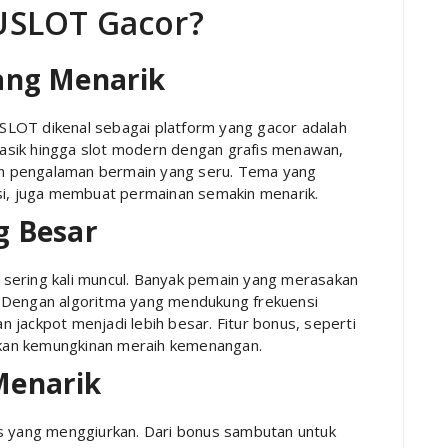
USLOT Gacor?
ang Menarik
LOT dikenal sebagai platform yang gacor adalah
klasik hingga slot modern dengan grafis menawan,
n pengalaman bermain yang seru. Tema yang
asi, juga membuat permainan semakin menarik.
g Besar
sering kali muncul. Banyak pemain yang merasakan
. Dengan algoritma yang mendukung frekuensi
 jackpot menjadi lebih besar. Fitur bonus, seperti
atkan kemungkinan meraih kemenangan.
Menarik
yang menggiurkan. Dari bonus sambutan untuk