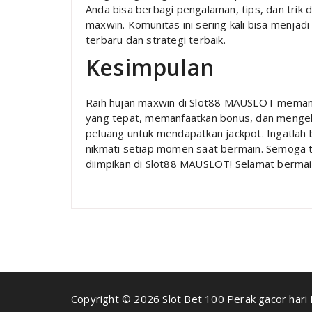
Anda bisa berbagi pengalaman, tips, dan trik 
maxwin. Komunitas ini sering kali bisa menja
terbaru dan strategi terbaik.
Kesimpulan
Raih hujan maxwin di Slot88 MAUSLOT memang
yang tepat, memanfaatkan bonus, dan mengelo
peluang untuk mendapatkan jackpot. Ingatlah 
nikmati setiap momen saat bermain. Semoga 
diimpikan di Slot88 MAUSLOT! Selamat bermai
Copyright © 2026 Slot Bet 100 Perak gacor hari