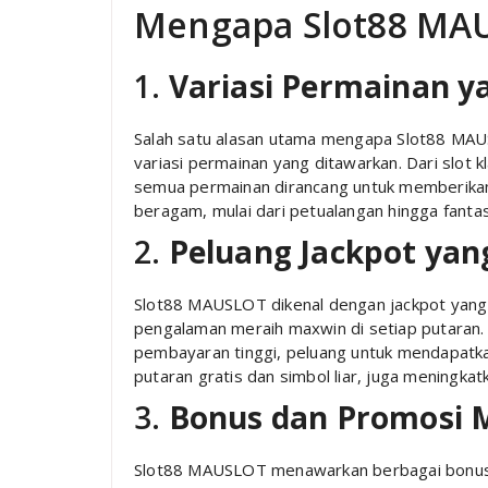
Mengapa Slot88 MA
1.
Variasi Permainan y
Salah satu alasan utama mengapa Slot88 MAUS
variasi permainan yang ditawarkan. Dari slot 
semua permainan dirancang untuk memberika
beragam, mulai dari petualangan hingga fant
2.
Peluang Jackpot yan
Slot88 MAUSLOT dikenal dengan jackpot yang 
pengalaman meraih maxwin di setiap putaran
pembayaran tinggi, peluang untuk mendapatkan
putaran gratis dan simbol liar, juga meningk
3.
Bonus dan Promosi 
Slot88 MAUSLOT menawarkan berbagai bonus 