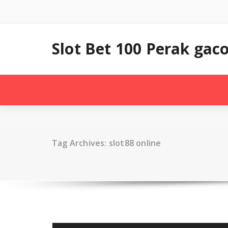
Skip
to
content
Slot Bet 100 Perak gaco
Tag Archives: slot88 online