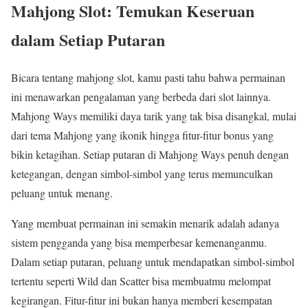
Mahjong Slot: Temukan Keseruan
dalam Setiap Putaran
Bicara tentang mahjong slot, kamu pasti tahu bahwa permainan
ini menawarkan pengalaman yang berbeda dari slot lainnya.
Mahjong Ways memiliki daya tarik yang tak bisa disangkal, mulai
dari tema Mahjong yang ikonik hingga fitur-fitur bonus yang
bikin ketagihan. Setiap putaran di Mahjong Ways penuh dengan
ketegangan, dengan simbol-simbol yang terus memunculkan
peluang untuk menang.
Yang membuat permainan ini semakin menarik adalah adanya
sistem pengganda yang bisa memperbesar kemenanganmu.
Dalam setiap putaran, peluang untuk mendapatkan simbol-simbol
tertentu seperti Wild dan Scatter bisa membuatmu melompat
kegirangan. Fitur-fitur ini bukan hanya memberi kesempatan