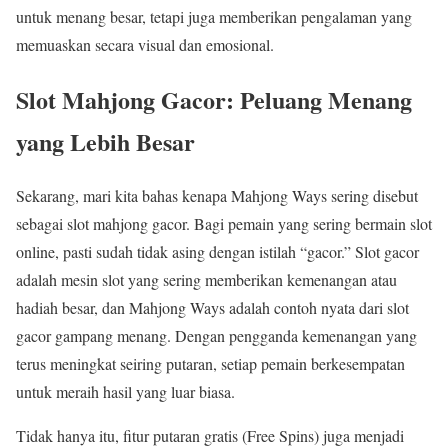
untuk menang besar, tetapi juga memberikan pengalaman yang
memuaskan secara visual dan emosional.
Slot Mahjong Gacor: Peluang Menang
yang Lebih Besar
Sekarang, mari kita bahas kenapa Mahjong Ways sering disebut
sebagai slot mahjong gacor. Bagi pemain yang sering bermain slot
online, pasti sudah tidak asing dengan istilah “gacor.” Slot gacor
adalah mesin slot yang sering memberikan kemenangan atau
hadiah besar, dan Mahjong Ways adalah contoh nyata dari slot
gacor gampang menang. Dengan pengganda kemenangan yang
terus meningkat seiring putaran, setiap pemain berkesempatan
untuk meraih hasil yang luar biasa.
Tidak hanya itu, fitur putaran gratis (Free Spins) juga menjadi