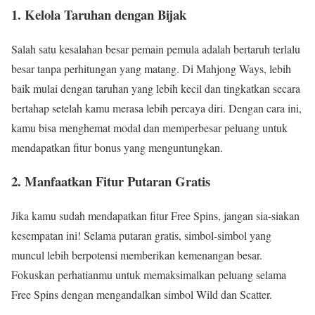
1.
Kelola Taruhan dengan Bijak
Salah satu kesalahan besar pemain pemula adalah bertaruh terlalu
besar tanpa perhitungan yang matang. Di Mahjong Ways, lebih
baik mulai dengan taruhan yang lebih kecil dan tingkatkan secara
bertahap setelah kamu merasa lebih percaya diri. Dengan cara ini,
kamu bisa menghemat modal dan memperbesar peluang untuk
mendapatkan fitur bonus yang menguntungkan.
2.
Manfaatkan Fitur Putaran Gratis
Jika kamu sudah mendapatkan fitur Free Spins, jangan sia-siakan
kesempatan ini! Selama putaran gratis, simbol-simbol yang
muncul lebih berpotensi memberikan kemenangan besar.
Fokuskan perhatianmu untuk memaksimalkan peluang selama
Free Spins dengan mengandalkan simbol Wild dan Scatter.