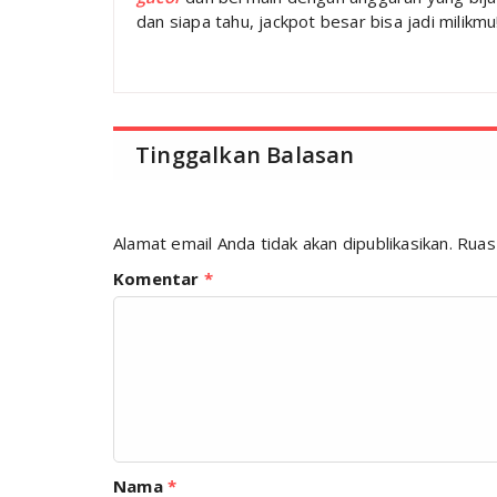
dan siapa tahu, jackpot besar bisa jadi milikmu
Tinggalkan Balasan
Alamat email Anda tidak akan dipublikasikan.
Ruas
Komentar
*
Nama
*