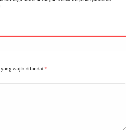
!
 yang wajib ditandai
*